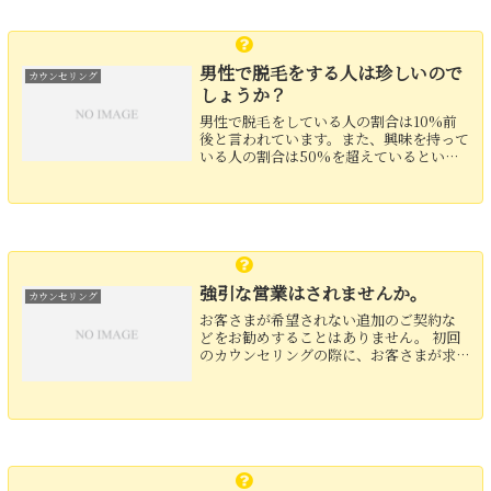
男性で脱毛をする人は珍しいので
カウンセリング
しょうか？
男性で脱毛をしている人の割合は10%前
後と言われています。また、興味を持って
いる人の割合は50%を超えているという
報告もあり、これからどんどんと増えて
いくことが予想されます。
強引な営業はされませんか。
カウンセリング
お客さまが希望されない追加のご契約な
どをお勧めすることはありません。 初回
のカウンセリングの際に、お客さまが求
める毛や肌の状態をお伝えくださいまし
たら、必要な回数をお伝えさせていただ
きます。 脱毛部位の追加のご希望などご
ざいましたら、お気軽...