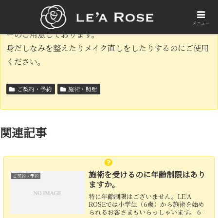
お顔の脱毛後でもメイクできます。また、個室にドレッサ
メニュー
ーのご用意しております。
身だしなみを整えたりメイク直しをしたりするのにご使用
ください。
ご契約・予約
施術・照射
関連記事
施術を受けるのに年齢制限はあり
ご契約・予約
ますか。
特に年齢制限はございません。LE'A
ROSEでは小学生（6歳）から施術を始め
られるお客さまもいらっしゃいます。 60