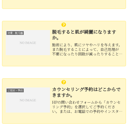
歳の方で脱毛をされる方もいらっしゃい
ます。
脱毛すると肌が綺麗になります
効果・脱毛器
か。
施術により、肌にツヤやハリを与えます。
また脱毛することによって、自己処理が
不要になったり回数が減ったりすること
で肌への負担が減り、美肌になることが
考えられます。 施術を受けられたお客さ
まからは、「肌が綺麗になった」とお声
をいただくことも多...
カウンセリング予約はどこからで
ご契約・予約
きますか。
HPの問い合わせフォームから「カウンセ
リング予約」を選択してご予約くださ
い。または、お電話での予約やインスタ
グラムのDMから「カウンセリング予約」
をご希望の旨、お伝えください。