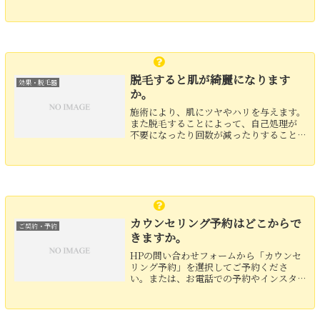
歳の方で脱毛をされる方もいらっしゃい
ます。
脱毛すると肌が綺麗になります
効果・脱毛器
か。
施術により、肌にツヤやハリを与えます。
また脱毛することによって、自己処理が
不要になったり回数が減ったりすること
で肌への負担が減り、美肌になることが
考えられます。 施術を受けられたお客さ
まからは、「肌が綺麗になった」とお声
をいただくことも多...
カウンセリング予約はどこからで
ご契約・予約
きますか。
HPの問い合わせフォームから「カウンセ
リング予約」を選択してご予約くださ
い。または、お電話での予約やインスタ
グラムのDMから「カウンセリング予約」
をご希望の旨、お伝えください。