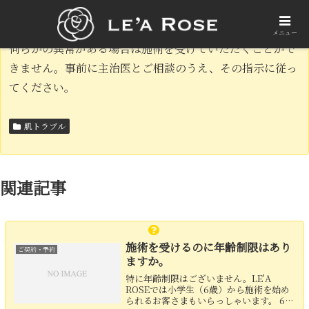
肌が極端に弱い、ケロイド体質、光過敏症、その他皮膚に
メニュー
何らかの異常がある場合は施術を受けていただくことがで
きません。事前に主治医とご相談のうえ、その指示に従っ
てください。
肌トラブル
関連記事
施術を受けるのに年齢制限はあり
ご契約・予約
ますか。
特に年齢制限はございません。LE'A
ROSEでは小学生（6歳）から施術を始め
られるお客さまもいらっしゃいます。 60