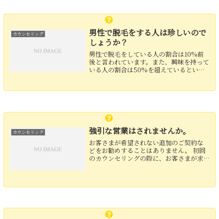
男性で脱毛をする人は珍しいので
カウンセリング
しょうか？
男性で脱毛をしている人の割合は10%前
後と言われています。また、興味を持って
いる人の割合は50%を超えているという
報告もあり、これからどんどんと増えて
いくことが予想されます。
強引な営業はされませんか。
カウンセリング
お客さまが希望されない追加のご契約な
どをお勧めすることはありません。 初回
のカウンセリングの際に、お客さまが求
める毛や肌の状態をお伝えくださいまし
たら、必要な回数をお伝えさせていただ
きます。 脱毛部位の追加のご希望などご
ざいましたら、お気軽...