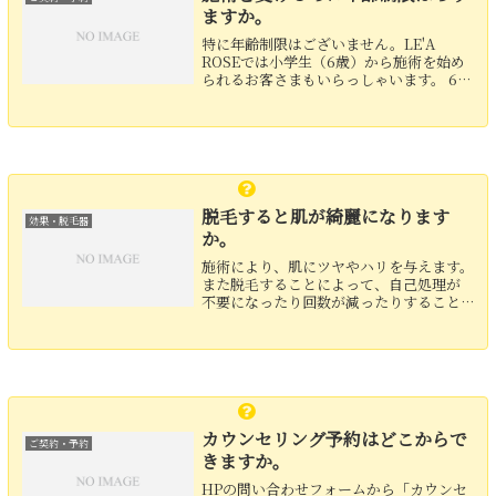
ますか。
特に年齢制限はございません。LE'A
ROSEでは小学生（6歳）から施術を始め
られるお客さまもいらっしゃいます。 60
歳の方で脱毛をされる方もいらっしゃい
ます。
脱毛すると肌が綺麗になります
効果・脱毛器
か。
施術により、肌にツヤやハリを与えます。
また脱毛することによって、自己処理が
不要になったり回数が減ったりすること
で肌への負担が減り、美肌になることが
考えられます。 施術を受けられたお客さ
まからは、「肌が綺麗になった」とお声
をいただくことも多...
カウンセリング予約はどこからで
ご契約・予約
きますか。
HPの問い合わせフォームから「カウンセ