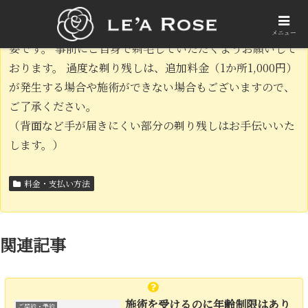
脱毛効果を上げ肌の負担を減らすために照射前の剃毛が必
メニュー
要です。 事前にご自身で剃毛していただくようお願いして
おります。 過度な剃り残しは、追加料金（1か所1,000円）
が発生する場合や施術ができない場合もございますので、
ご了承ください。
（背面など手が届きにくい部分の剃り残しはお手伝いいた
します。）
料金・支払い方法
関連記事
施術を受けるのに年齢制限はあり
ご契約・予約