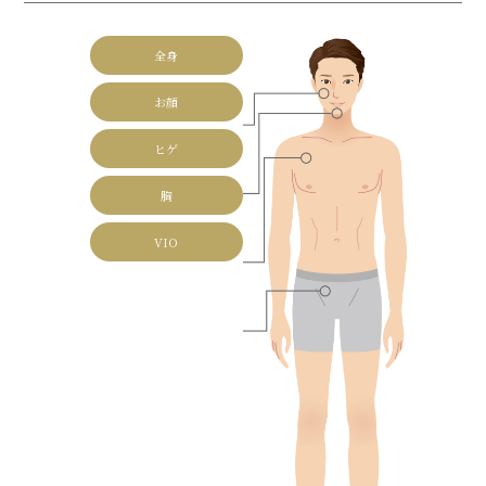
全身
お顔
ヒゲ
胸
VIO